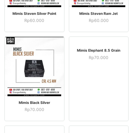
BELI SEKARANG
BELI SEKARANG
Mimis Steven Silver Point
Mimis Steven Ram Jet
Rp
60.000
Rp
60.000
STOK HABIS
Mimis Elephant 8.5 Grain
Rp
70.000
STOK HABIS
Mimis Black Silver
Rp
70.000