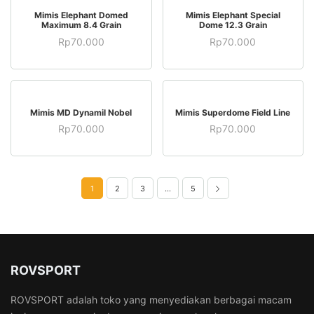
STOK HABIS
STOK HABIS
Mimis Elephant Domed
Mimis Elephant Special
Maximum 8.4 Grain
Dome 12.3 Grain
Rp
70.000
Rp
70.000
BELI SEKARANG
BELI SEKARANG
Mimis MD Dynamil Nobel
Mimis Superdome Field Line
Rp
70.000
Rp
70.000
1
2
3
…
5
ROVSPORT
ROVSPORT adalah toko yang menyediakan berbagai macam