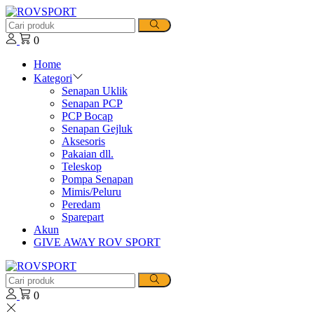
0
Home
Kategori
Senapan Uklik
Senapan PCP
PCP Bocap
Senapan Gejluk
Aksesoris
Pakaian dll.
Teleskop
Pompa Senapan
Mimis/Peluru
Peredam
Sparepart
Akun
GIVE AWAY ROV SPORT
0