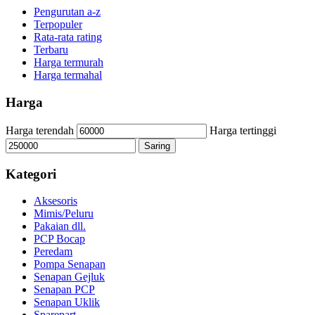
Pengurutan a-z
Terpopuler
Rata-rata rating
Terbaru
Harga termurah
Harga termahal
Harga
Harga terendah
Harga tertinggi
Saring
Kategori
Aksesoris
Mimis/Peluru
Pakaian dll.
PCP Bocap
Peredam
Pompa Senapan
Senapan Gejluk
Senapan PCP
Senapan Uklik
Sparepart