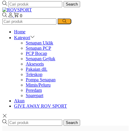
Search
0
Home
Kategori
Senapan Uklik
Senapan PCP
PCP Bocap
Senapan Gejluk
Aksesoris
Pakaian dll.
Teleskop
Pompa Senapan
Mimis/Peluru
Peredam
Sparepart
Akun
GIVE AWAY ROV SPORT
Search