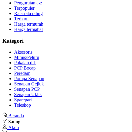
Pengurutan a-z
Terpopuler
Rata-rata rating
Terbaru
Harga termurah
Harga termahal
Kategori
Aksesoris
Mimis/Peluru
Pakaian dll.
PCP Bocap
Peredam
Pompa Senapan
Senapan Gejluk
Senapan PCP
Senapan Uklik
Sparepart
Teleskop
Beranda
Saring
Akun