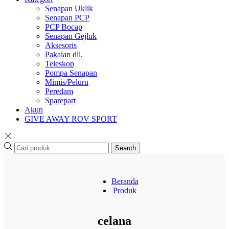
Senapan Uklik
Senapan PCP
PCP Bocap
Senapan Gejluk
Aksesoris
Pakaian dll.
Teleskop
Pompa Senapan
Mimis/Peluru
Peredam
Sparepart
Akun
GIVE AWAY ROV SPORT
Search
Beranda
Produk
celana