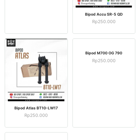
BELI SEKARANG
Bipod Accu SR-5 QD
Rp
250.000
BELI SEKARANG
Bipod M700 OG 790
Rp
250.000
BELI SEKARANG
Bipod Atlas BT10-LW17
Rp
250.000