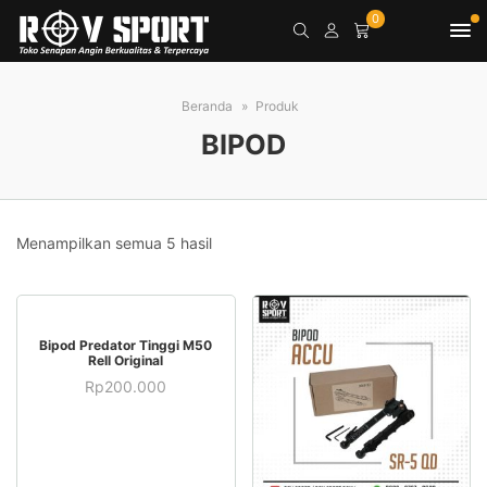
0
Beranda
Produk
BIPOD
Menampilkan semua 5 hasil
BELI SEKARANG
Bipod Predator Tinggi M50
Rell Original
Rp
200.000