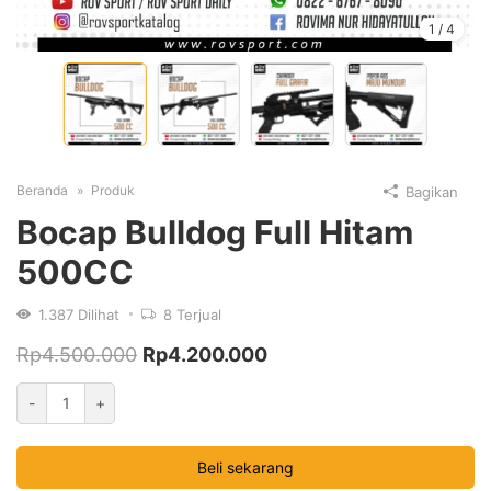
1
/
4
Beranda
Produk
Bagikan
Bocap Bulldog Full Hitam
500CC
1.387
Dilihat
8
Terjual
Rp
4.500.000
Rp
4.200.000
Kuantitas
-
+
Bocap
Bulldog
Beli sekarang
Full