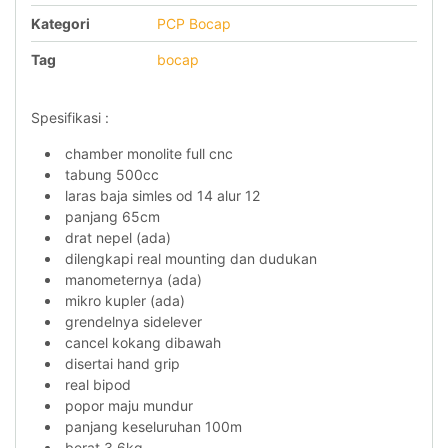
Kategori
PCP Bocap
Tag
bocap
Spesifikasi :
chamber monolite full cnc
tabung 500cc
laras baja simles od 14 alur 12
panjang 65cm
drat nepel (ada)
dilengkapi real mounting dan dudukan
manometernya (ada)
mikro kupler (ada)
grendelnya sidelever
cancel kokang dibawah
disertai hand grip
real bipod
popor maju mundur
panjang keseluruhan 100m
berat 3,6kg