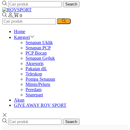
Search
0
Home
Kategori
Senapan Uklik
Senapan PCP
PCP Bocap
Senapan Gejluk
Aksesoris
Pakaian dll.
Teleskop
Pompa Senapan
Mimis/Peluru
Peredam
Sparepart
Akun
GIVE AWAY ROV SPORT
Search