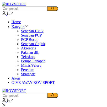
0
Home
Kategori
Senapan Uklik
Senapan PCP
PCP Bocap
Senapan Gejluk
Aksesoris
Pakaian dll.
Teleskop
Pompa Senapan
Mimis/Peluru
Peredam
Sparepart
Akun
GIVE AWAY ROV SPORT
0