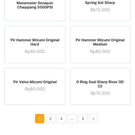
BELI SEKARANG
BACA SELENGKAPNYA
Spring Set Sharp
Manomater Senapan
Chaqqiang 5000PSI
Rp
15.000
BELI SEKARANG
BELI SEKARANG
Pir Hammer Mizumi Original
Pir Hammer Mizumi Original
Hard
Medium
Rp
80.000
Rp
80.000
BELI SEKARANG
BELI SEKARANG
Pir Valve Mizumi Original
O Ring Seal Sharp River OD
22
Rp
80.000
Rp
15.000
1
2
3
…
5