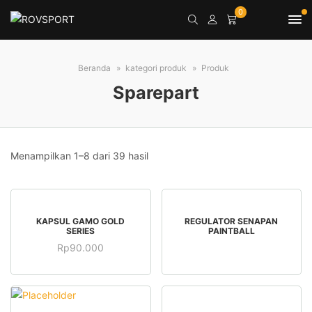
0
Beranda
kategori produk
Produk
Sparepart
Menampilkan 1–8 dari 39 hasil
BELI SEKARANG
BACA SELENGKAPNYA
KAPSUL GAMO GOLD
REGULATOR SENAPAN
SERIES
PAINTBALL
Rp
90.000