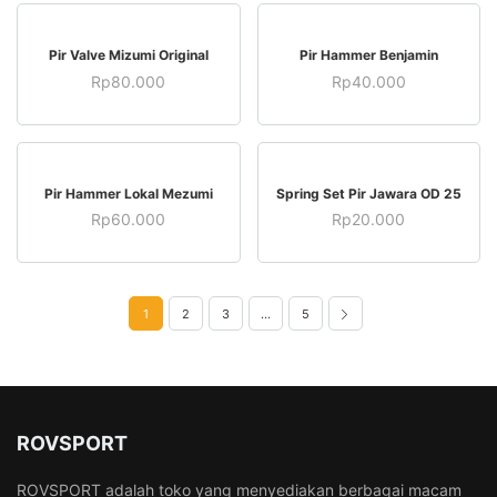
BELI SEKARANG
BELI SEKARANG
Pir Valve Mizumi Original
Pir Hammer Benjamin
Rp
80.000
Rp
40.000
BELI SEKARANG
BELI SEKARANG
Pir Hammer Lokal Mezumi
Spring Set Pir Jawara OD 25
Rp
60.000
Rp
20.000
1
2
3
…
5
ROVSPORT
ROVSPORT adalah toko yang menyediakan berbagai macam