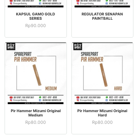
BELI SEKARANG
BACA SELENGKAPNYA
KAPSUL GAMO GOLD
REGULATOR SENAPAN
SERIES
PAINTBALL
Rp
90.000
BELI SEKARANG
BELI SEKARANG
Pir Hammer Mizumi Original
Pir Hammer Mizumi Original
Medium
Hard
Rp
80.000
Rp
80.000