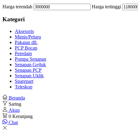
Harga terendah
Harga tertinggi
Kategori
Aksesoris
Mimis/Peluru
Pakaian dll.
PCP Bocap
Peredam
Pompa Senapan
Senapan Gejluk
Senapan PCP
Senapan Uklik
Sparepart
Teleskop
Beranda
Saring
Akun
0
Keranjang
Chat