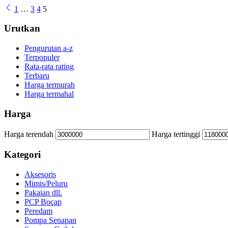
1
…
3
4
5
Urutkan
Pengurutan a-z
Terpopuler
Rata-rata rating
Terbaru
Harga termurah
Harga termahal
Harga
Harga terendah
Harga tertinggi
Kategori
Aksesoris
Mimis/Peluru
Pakaian dll.
PCP Bocap
Peredam
Pompa Senapan