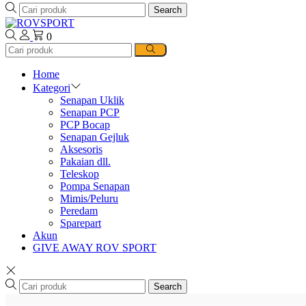
Search
0
Home
Kategori
Senapan Uklik
Senapan PCP
PCP Bocap
Senapan Gejluk
Aksesoris
Pakaian dll.
Teleskop
Pompa Senapan
Mimis/Peluru
Peredam
Sparepart
Akun
GIVE AWAY ROV SPORT
Search