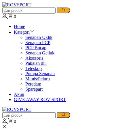
0
Home
Kategori
Senapan Uklik
Senapan PCP
PCP Bocap
Senapan Gejluk
Aksesoris
Pakaian dll.
Teleskop
Pompa Senapan
Mimis/Peluru
Peredam
Sparepart
Akun
GIVE AWAY ROV SPORT
0